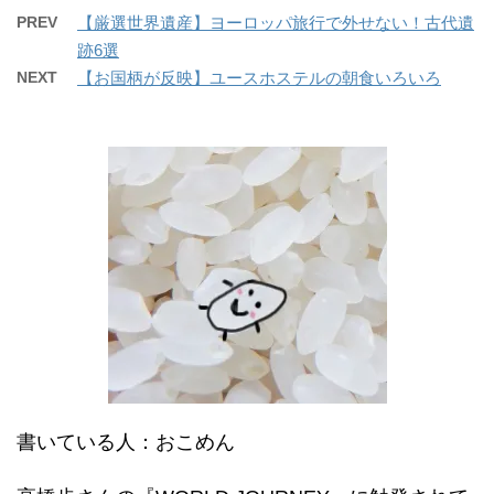
PREV
【厳選世界遺産】ヨーロッパ旅行で外せない！古代遺
跡6選
NEXT
【お国柄が反映】ユースホステルの朝食いろいろ
書いている人：おこめん