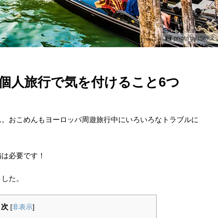
photo by iStock
個人旅行で気を付けること6つ
ん。おこめんもヨーロッパ周遊旅行中にいろいろなトラブルに
備は必要です！
ました。
目次
[
非表示
]